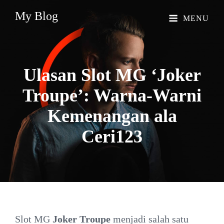
My Blog
MENU
Ulasan Slot MG ‘Joker
Troupe’: Warna-Warni
Kemenangan ala
Ceri123
Slot MG
Joker Troupe
menjadi salah satu