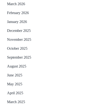
March 2026
February 2026
January 2026
December 2025
November 2025
October 2025
September 2025
August 2025
June 2025
May 2025
April 2025
March 2025