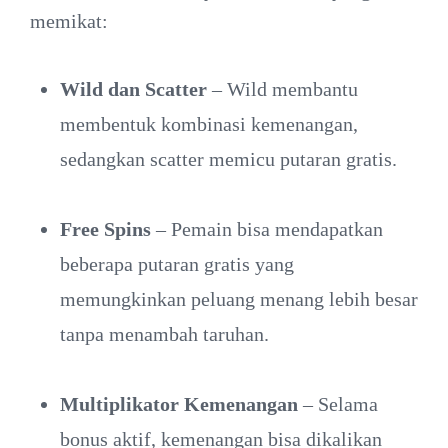
memikat:
Wild dan Scatter
– Wild membantu
membentuk kombinasi kemenangan,
sedangkan scatter memicu putaran gratis.
Free Spins
– Pemain bisa mendapatkan
beberapa putaran gratis yang
memungkinkan peluang menang lebih besar
tanpa menambah taruhan.
Multiplikator Kemenangan
– Selama
bonus aktif, kemenangan bisa dikalikan