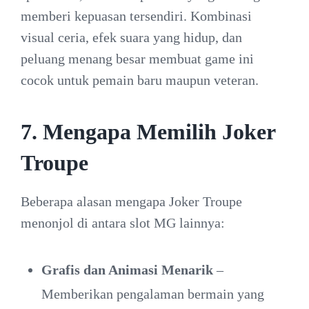
memberi kepuasan tersendiri. Kombinasi
visual ceria, efek suara yang hidup, dan
peluang menang besar membuat game ini
cocok untuk pemain baru maupun veteran.
7. Mengapa Memilih Joker
Troupe
Beberapa alasan mengapa Joker Troupe
menonjol di antara slot MG lainnya:
Grafis dan Animasi Menarik
–
Memberikan pengalaman bermain yang