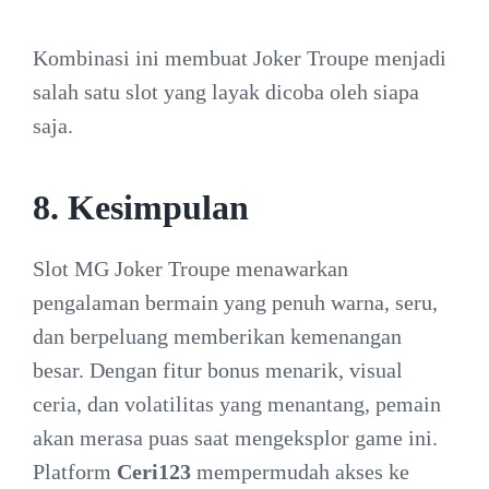
Kombinasi ini membuat Joker Troupe menjadi
salah satu slot yang layak dicoba oleh siapa
saja.
8. Kesimpulan
Slot MG Joker Troupe menawarkan
pengalaman bermain yang penuh warna, seru,
dan berpeluang memberikan kemenangan
besar. Dengan fitur bonus menarik, visual
ceria, dan volatilitas yang menantang, pemain
akan merasa puas saat mengeksplor game ini.
Platform
Ceri123
mempermudah akses ke