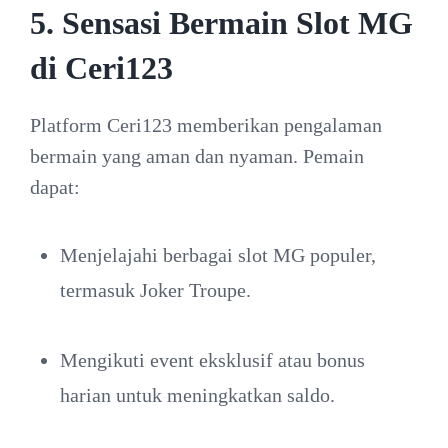
5. Sensasi Bermain Slot MG
di Ceri123
Platform Ceri123 memberikan pengalaman
bermain yang aman dan nyaman. Pemain
dapat:
Menjelajahi berbagai slot MG populer,
termasuk Joker Troupe.
Mengikuti event eksklusif atau bonus
harian untuk meningkatkan saldo.