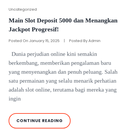
PENGGEMAR
SLOT
Cat
Uncategorized
ONLINE
Links
Main Slot Deposit 5000 dan Menangkan
Jackpot Progresif!
Posted On
January 15, 2025
|
Posted By
Admin
Dunia perjudian online kini semakin
berkembang, memberikan pengalaman baru
yang menyenangkan dan penuh peluang. Salah
satu permainan yang selalu menarik perhatian
adalah slot online, terutama bagi mereka yang
ingin
MAIN
CONTINUE READING
SLOT