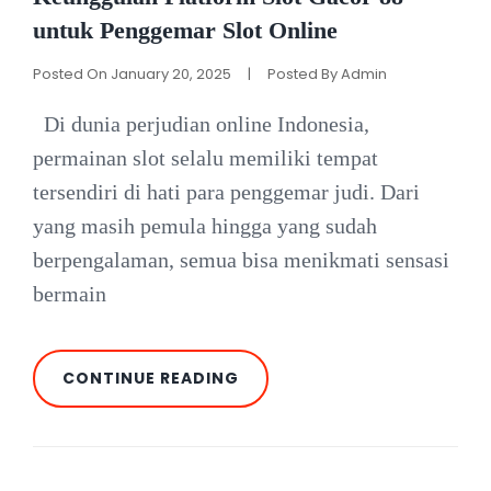
untuk Penggemar Slot Online
Posted On
January 20, 2025
|
Posted By
Admin
Di dunia perjudian online Indonesia,
permainan slot selalu memiliki tempat
tersendiri di hati para penggemar judi. Dari
yang masih pemula hingga yang sudah
berpengalaman, semua bisa menikmati sensasi
bermain
KEUNGGULAN
CONTINUE READING
PLATFORM
SLOT
GACOR
88
UNTUK