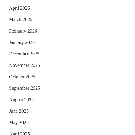
April 2026
March 2026
February 2026
January 2026
December 2025
November 2025
October 2025
September 2025
August 2025
June 2025
May 2025
April 2025