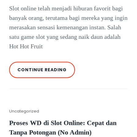
Slot online telah menjadi hiburan favorit bagi
banyak orang, terutama bagi mereka yang ingin
merasakan sensasi kemenangan instan. Salah
satu game slot yang sedang naik daun adalah
Hot Hot Fruit
HABANERO
CONTINUE READING
SLOT
BADAK178
–
HOT
HOT
FRUIT
GAMEPLAY
Cat
Uncategorized
MAXWIN
Links
Proses WD di Slot Online: Cepat dan
Tanpa Potongan (No Admin)