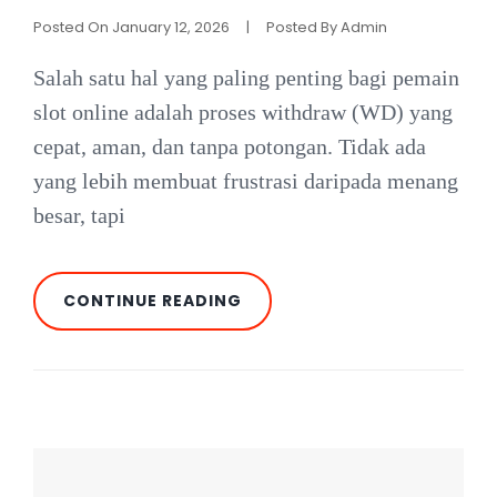
Posted On
January 12, 2026
|
Posted By
Admin
Salah satu hal yang paling penting bagi pemain
slot online adalah proses withdraw (WD) yang
cepat, aman, dan tanpa potongan. Tidak ada
yang lebih membuat frustrasi daripada menang
besar, tapi
PROSES
CONTINUE READING
WD
DI
SLOT
ONLINE:
CEPAT
DAN
TANPA
POTONGAN
(NO