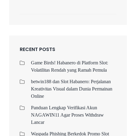
ADMIN)
RECENT POSTS
Game Birds! Habanero di Platform Slot:
Volatilitas Rendah yang Ramah Pemula
betwin188 dan Slot Habanero: Perjalanan
Kreativitas Visual dalam Dunia Permainan
Online
Panduan Lengkap Verifikasi Akun
NAGAWIN11 Agar Proses Withdraw
Lancar
Waspada Phishing Berkedok Promo Slot