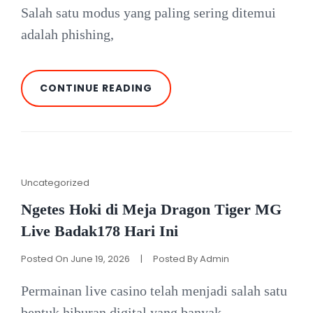
Salah satu modus yang paling sering ditemui
adalah phishing,
WASPADA
CONTINUE READING
PHISHING
BERKEDOK
PROMO
SLOT
ONLINE
Cat
Uncategorized
Links
Ngetes Hoki di Meja Dragon Tiger MG
Live Badak178 Hari Ini
Posted On
June 19, 2026
|
Posted By
Admin
Permainan live casino telah menjadi salah satu
bentuk hiburan digital yang banyak