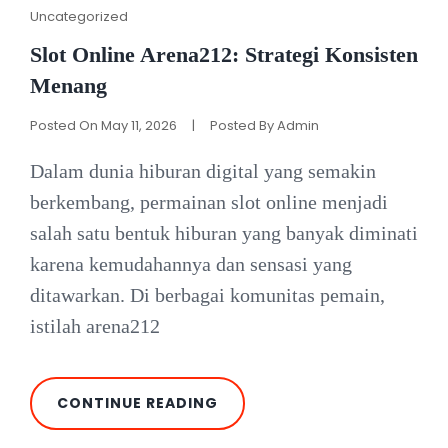
DI
Cat
Uncategorized
FUJI388
Links
Slot Online Arena212: Strategi Konsisten
Menang
Posted On
May 11, 2026
|
Posted By
Admin
Dalam dunia hiburan digital yang semakin
berkembang, permainan slot online menjadi
salah satu bentuk hiburan yang banyak diminati
karena kemudahannya dan sensasi yang
ditawarkan. Di berbagai komunitas pemain,
istilah arena212
SLOT
CONTINUE READING
ONLINE
ARENA212: