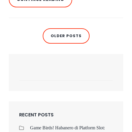
MODAL
50
RIBU
JADI
JUTAAN:
Posts
KISAH
OLDER POSTS
NYATA
navigation
PEMAIN
SETELAH
MUSANG178
LOGIN
RECENT POSTS
Game Birds! Habanero di Platform Slot: