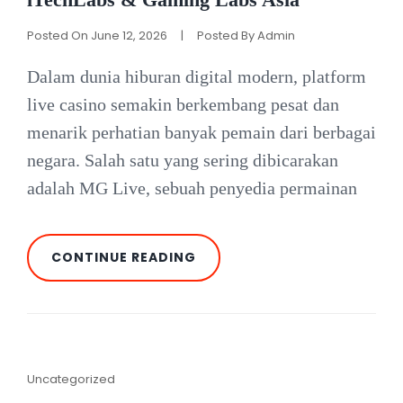
iTechLabs & Gaming Labs Asia
Posted On
June 12, 2026
|
Posted By
Admin
Dalam dunia hiburan digital modern, platform
live casino semakin berkembang pesat dan
menarik perhatian banyak pemain dari berbagai
negara. Salah satu yang sering dibicarakan
adalah MG Live, sebuah penyedia permainan
LATAR
CONTINUE READING
BELAKANG
MG
LIVE:
AUDIT
ITECHLABS
&
GAMING
Cat
Uncategorized
LABS
Links