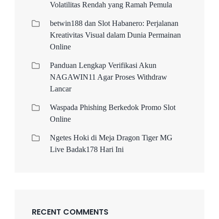
Volatilitas Rendah yang Ramah Pemula
betwin188 dan Slot Habanero: Perjalanan
Kreativitas Visual dalam Dunia Permainan
Online
Panduan Lengkap Verifikasi Akun
NAGAWIN11 Agar Proses Withdraw
Lancar
Waspada Phishing Berkedok Promo Slot
Online
Ngetes Hoki di Meja Dragon Tiger MG
Live Badak178 Hari Ini
RECENT COMMENTS