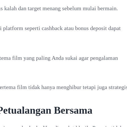
s kalah dan target menang sebelum mulai bermain.
 platform seperti cashback atau bonus deposit dapat
 tema film yang paling Anda sukai agar pengalaman
ertema film tidak hanya menghibur tetapi juga strategi
Petualangan Bersama