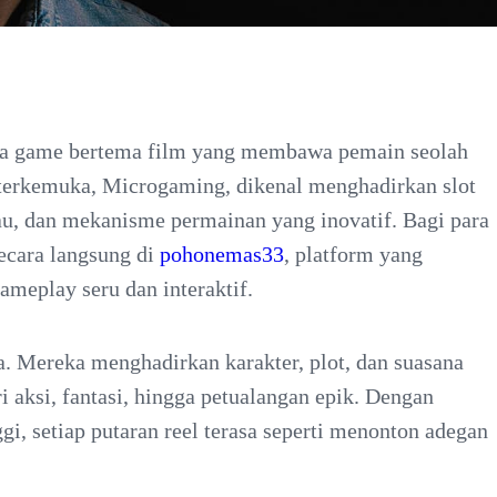
rnya game bertema film yang membawa pemain seolah
a terkemuka, Microgaming, dikenal menghadirkan slot
kau, dan mekanisme permainan yang inovatif. Bagi para
secara langsung di
pohonemas33
, platform yang
ameplay seru dan interaktif.
a. Mereka menghadirkan karakter, plot, dan suasana
ri aksi, fantasi, hingga petualangan epik. Dengan
ggi, setiap putaran reel terasa seperti menonton adegan