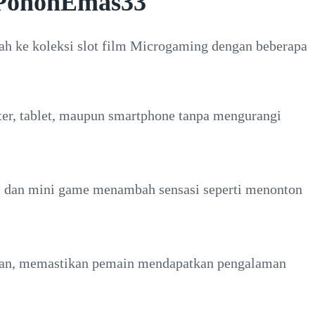
i PohonEmas33
 ke koleksi slot film Microgaming dengan beberapa
ter, tablet, maupun smartphone tanpa mengurangi
in, dan mini game menambah sensasi seperti menonton
hkan, memastikan pemain mendapatkan pengalaman