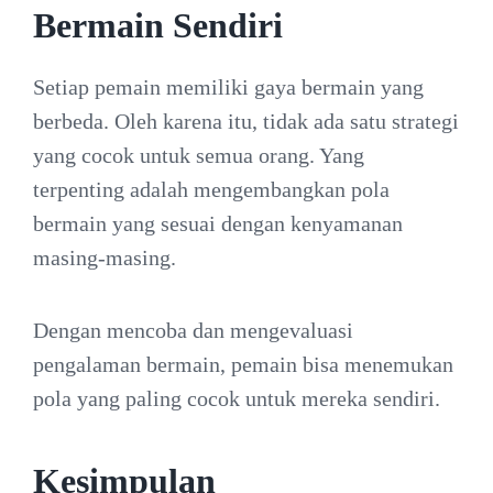
Bermain Sendiri
Setiap pemain memiliki gaya bermain yang
berbeda. Oleh karena itu, tidak ada satu strategi
yang cocok untuk semua orang. Yang
terpenting adalah mengembangkan pola
bermain yang sesuai dengan kenyamanan
masing-masing.
Dengan mencoba dan mengevaluasi
pengalaman bermain, pemain bisa menemukan
pola yang paling cocok untuk mereka sendiri.
Kesimpulan