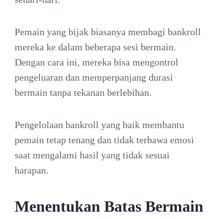
Pemain yang bijak biasanya membagi bankroll
mereka ke dalam beberapa sesi bermain.
Dengan cara ini, mereka bisa mengontrol
pengeluaran dan memperpanjang durasi
bermain tanpa tekanan berlebihan.
Pengelolaan bankroll yang baik membantu
pemain tetap tenang dan tidak terbawa emosi
saat mengalami hasil yang tidak sesuai
harapan.
Menentukan Batas Bermain