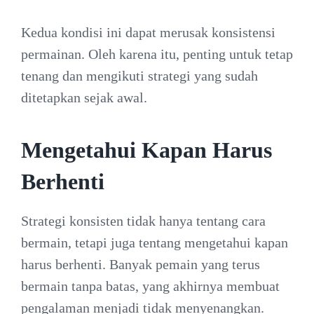
Kedua kondisi ini dapat merusak konsistensi
permainan. Oleh karena itu, penting untuk tetap
tenang dan mengikuti strategi yang sudah
ditetapkan sejak awal.
Mengetahui Kapan Harus
Berhenti
Strategi konsisten tidak hanya tentang cara
bermain, tetapi juga tentang mengetahui kapan
harus berhenti. Banyak pemain yang terus
bermain tanpa batas, yang akhirnya membuat
pengalaman menjadi tidak menyenangkan.