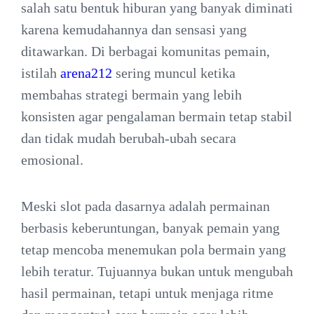
salah satu bentuk hiburan yang banyak diminati
karena kemudahannya dan sensasi yang
ditawarkan. Di berbagai komunitas pemain,
istilah
arena212
sering muncul ketika
membahas strategi bermain yang lebih
konsisten agar pengalaman bermain tetap stabil
dan tidak mudah berubah-ubah secara
emosional.
Meski slot pada dasarnya adalah permainan
berbasis keberuntungan, banyak pemain yang
tetap mencoba menemukan pola bermain yang
lebih teratur. Tujuannya bukan untuk mengubah
hasil permainan, tetapi untuk menjaga ritme