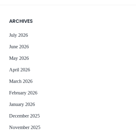
ARCHIVES
July 2026
June 2026
May 2026
April 2026
March 2026
February 2026
January 2026
December 2025
November 2025