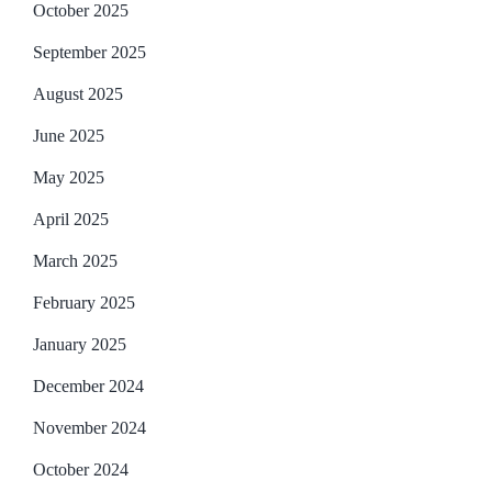
October 2025
September 2025
August 2025
June 2025
May 2025
April 2025
March 2025
February 2025
January 2025
December 2024
November 2024
October 2024