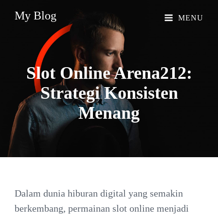
My Blog
MENU
Slot Online Arena212:
Strategi Konsisten
Menang
Dalam dunia hiburan digital yang semakin
berkembang, permainan slot online menjadi