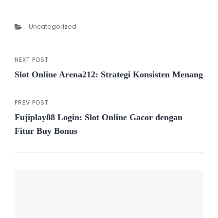
Categories
Uncategorized
NEXT POST
Post
Next
Slot Online Arena212: Strategi Konsisten Menang
Post
navigation
PREV POST
Previous
Fujiplay88 Login: Slot Online Gacor dengan
Post
Fitur Buy Bonus