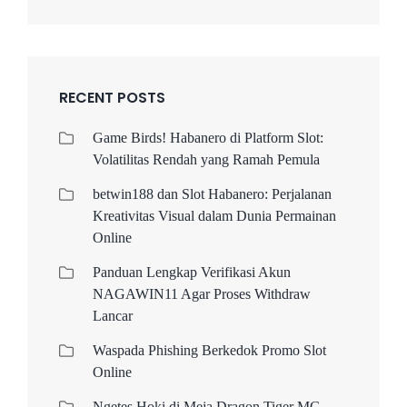
RECENT POSTS
Game Birds! Habanero di Platform Slot:
Volatilitas Rendah yang Ramah Pemula
betwin188 dan Slot Habanero: Perjalanan
Kreativitas Visual dalam Dunia Permainan
Online
Panduan Lengkap Verifikasi Akun
NAGAWIN11 Agar Proses Withdraw
Lancar
Waspada Phishing Berkedok Promo Slot
Online
Ngetes Hoki di Meja Dragon Tiger MG