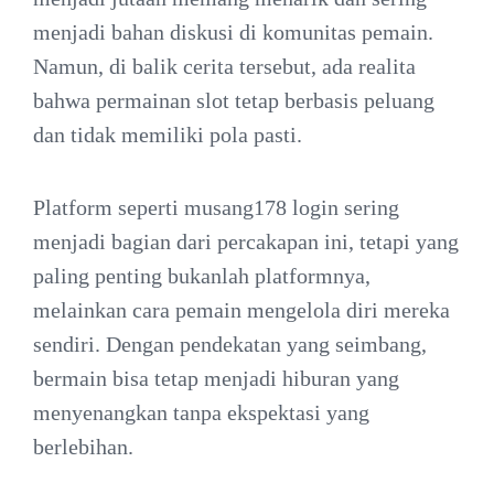
menjadi bahan diskusi di komunitas pemain.
Namun, di balik cerita tersebut, ada realita
bahwa permainan slot tetap berbasis peluang
dan tidak memiliki pola pasti.
Platform seperti musang178 login sering
menjadi bagian dari percakapan ini, tetapi yang
paling penting bukanlah platformnya,
melainkan cara pemain mengelola diri mereka
sendiri. Dengan pendekatan yang seimbang,
bermain bisa tetap menjadi hiburan yang
menyenangkan tanpa ekspektasi yang
berlebihan.