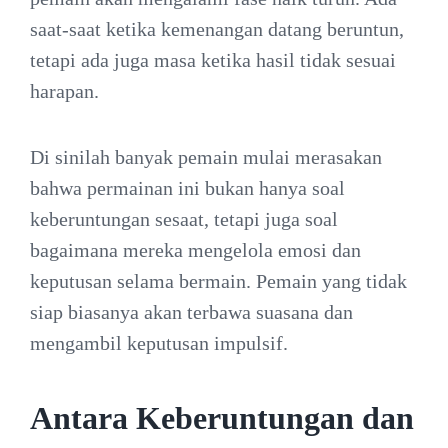
saat-saat ketika kemenangan datang beruntun,
tetapi ada juga masa ketika hasil tidak sesuai
harapan.
Di sinilah banyak pemain mulai merasakan
bahwa permainan ini bukan hanya soal
keberuntungan sesaat, tetapi juga soal
bagaimana mereka mengelola emosi dan
keputusan selama bermain. Pemain yang tidak
siap biasanya akan terbawa suasana dan
mengambil keputusan impulsif.
Antara Keberuntungan dan