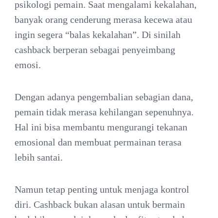
psikologi pemain. Saat mengalami kekalahan,
banyak orang cenderung merasa kecewa atau
ingin segera “balas kekalahan”. Di sinilah
cashback berperan sebagai penyeimbang
emosi.
Dengan adanya pengembalian sebagian dana,
pemain tidak merasa kehilangan sepenuhnya.
Hal ini bisa membantu mengurangi tekanan
emosional dan membuat permainan terasa
lebih santai.
Namun tetap penting untuk menjaga kontrol
diri. Cashback bukan alasan untuk bermain