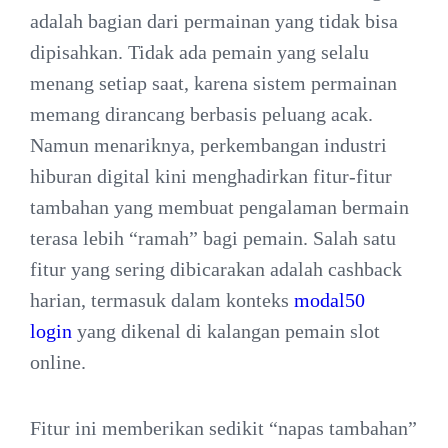
adalah bagian dari permainan yang tidak bisa
dipisahkan. Tidak ada pemain yang selalu
menang setiap saat, karena sistem permainan
memang dirancang berbasis peluang acak.
Namun menariknya, perkembangan industri
hiburan digital kini menghadirkan fitur-fitur
tambahan yang membuat pengalaman bermain
terasa lebih “ramah” bagi pemain. Salah satu
fitur yang sering dibicarakan adalah cashback
harian, termasuk dalam konteks
modal50
login
yang dikenal di kalangan pemain slot
online.
Fitur ini memberikan sedikit “napas tambahan”