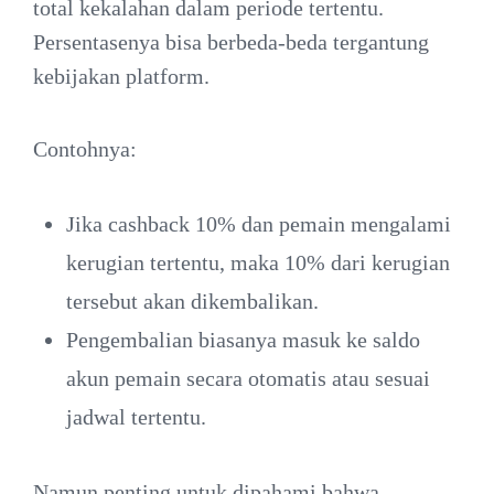
total kekalahan dalam periode tertentu.
Persentasenya bisa berbeda-beda tergantung
kebijakan platform.
Contohnya:
Jika cashback 10% dan pemain mengalami
kerugian tertentu, maka 10% dari kerugian
tersebut akan dikembalikan.
Pengembalian biasanya masuk ke saldo
akun pemain secara otomatis atau sesuai
jadwal tertentu.
Namun penting untuk dipahami bahwa