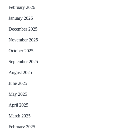
February 2026
January 2026
December 2025
November 2025
October 2025
September 2025
August 2025
June 2025
May 2025
April 2025
March 2025
February 2025