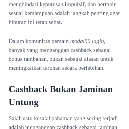
menghindari keputusan impulsif, dan bermain
sesuai kemampuan adalah langkah penting agar
hiburan ini tetap sehat.
Dalam komunitas pemain
modal50 login
,
banyak yang menganggap cashback sebagai
bonus tambahan, bukan sebagai alasan untuk
meningkatkan taruhan secara berlebihan.
Cashback Bukan Jaminan
Untung
Salah satu kesalahpahaman yang sering terjadi
adalah menganggap cashback sebagai jaminan