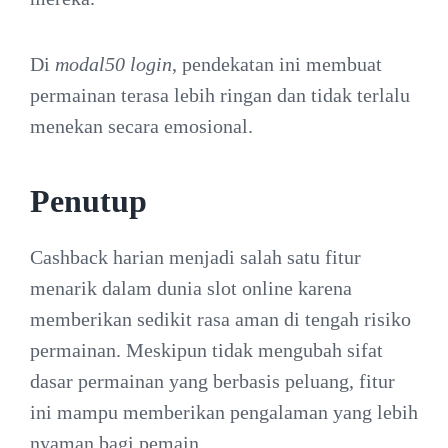
Di
modal50 login
, pendekatan ini membuat
permainan terasa lebih ringan dan tidak terlalu
menekan secara emosional.
Penutup
Cashback harian menjadi salah satu fitur
menarik dalam dunia slot online karena
memberikan sedikit rasa aman di tengah risiko
permainan. Meskipun tidak mengubah sifat
dasar permainan yang berbasis peluang, fitur
ini mampu memberikan pengalaman yang lebih
nyaman bagi pemain.