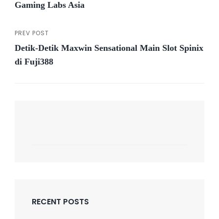
navigation
Gaming Labs Asia
PREV POST
Previous
Detik-Detik Maxwin Sensational Main Slot Spinix
Post
di Fuji388
RECENT POSTS