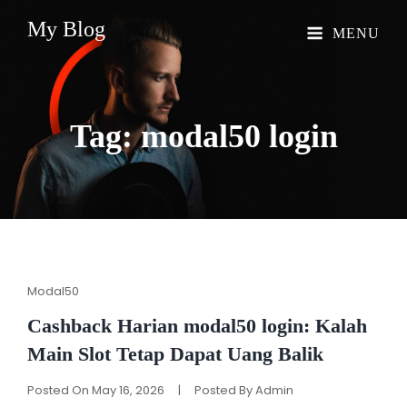
My Blog
MENU
Tag: modal50
login
Cat
Modal50
Links
Cashback Harian modal50 login: Kalah
Main Slot Tetap Dapat Uang Balik
Posted On
May 16, 2026
|
Posted By
Admin