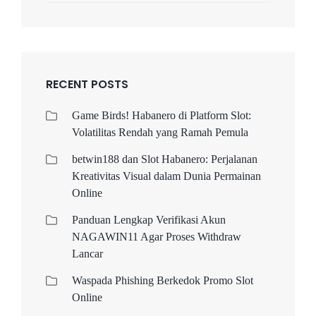
RECENT POSTS
Game Birds! Habanero di Platform Slot:
Volatilitas Rendah yang Ramah Pemula
betwin188 dan Slot Habanero: Perjalanan
Kreativitas Visual dalam Dunia Permainan
Online
Panduan Lengkap Verifikasi Akun
NAGAWIN11 Agar Proses Withdraw
Lancar
Waspada Phishing Berkedok Promo Slot
Online