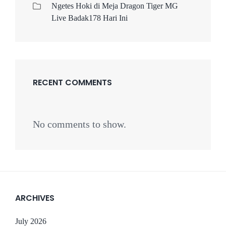
Ngetes Hoki di Meja Dragon Tiger MG
Live Badak178 Hari Ini
RECENT COMMENTS
No comments to show.
ARCHIVES
July 2026