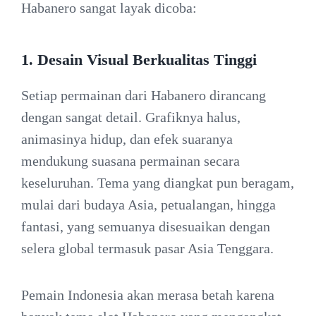
Habanero sangat layak dicoba:
1.
Desain Visual Berkualitas Tinggi
Setiap permainan dari Habanero dirancang
dengan sangat detail. Grafiknya halus,
animasinya hidup, dan efek suaranya
mendukung suasana permainan secara
keseluruhan. Tema yang diangkat pun beragam,
mulai dari budaya Asia, petualangan, hingga
fantasi, yang semuanya disesuaikan dengan
selera global termasuk pasar Asia Tenggara.
Pemain Indonesia akan merasa betah karena