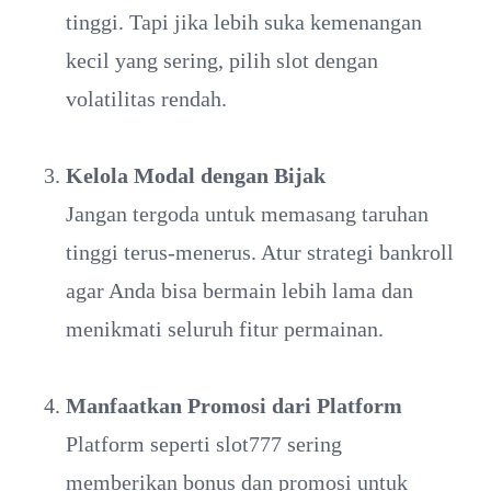
tinggi. Tapi jika lebih suka kemenangan
kecil yang sering, pilih slot dengan
volatilitas rendah.
Kelola Modal dengan Bijak
Jangan tergoda untuk memasang taruhan
tinggi terus-menerus. Atur strategi bankroll
agar Anda bisa bermain lebih lama dan
menikmati seluruh fitur permainan.
Manfaatkan Promosi dari Platform
Platform seperti slot777 sering
memberikan bonus dan promosi untuk