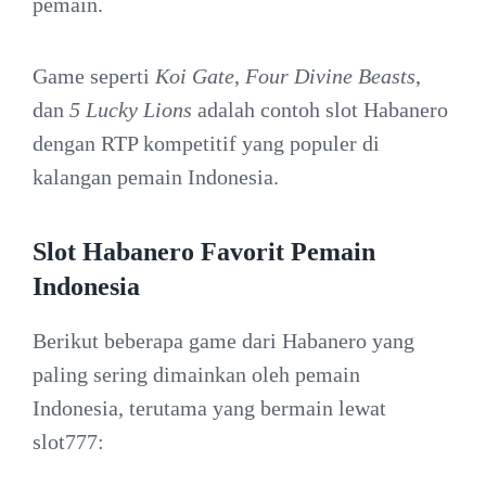
pemain.
Game seperti
Koi Gate
,
Four Divine Beasts
,
dan
5 Lucky Lions
adalah contoh slot Habanero
dengan RTP kompetitif yang populer di
kalangan pemain Indonesia.
Slot Habanero Favorit Pemain
Indonesia
Berikut beberapa game dari Habanero yang
paling sering dimainkan oleh pemain
Indonesia, terutama yang bermain lewat
slot777: