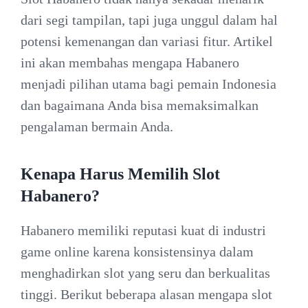
dari segi tampilan, tapi juga unggul dalam hal
potensi kemenangan dan variasi fitur. Artikel
ini akan membahas mengapa Habanero
menjadi pilihan utama bagi pemain Indonesia
dan bagaimana Anda bisa memaksimalkan
pengalaman bermain Anda.
Kenapa Harus Memilih Slot
Habanero?
Habanero memiliki reputasi kuat di industri
game online karena konsistensinya dalam
menghadirkan slot yang seru dan berkualitas
tinggi. Berikut beberapa alasan mengapa slot