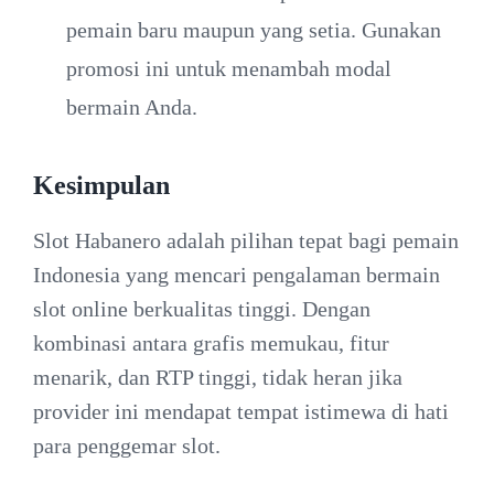
pemain baru maupun yang setia. Gunakan
promosi ini untuk menambah modal
bermain Anda.
Kesimpulan
Slot Habanero adalah pilihan tepat bagi pemain
Indonesia yang mencari pengalaman bermain
slot online berkualitas tinggi. Dengan
kombinasi antara grafis memukau, fitur
menarik, dan RTP tinggi, tidak heran jika
provider ini mendapat tempat istimewa di hati
para penggemar slot.