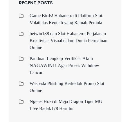
RECENT POSTS
Game Birds! Habanero di Platform Slot:
Volatilitas Rendah yang Ramah Pemula
betwin188 dan Slot Habanero: Perjalanan
Kreativitas Visual dalam Dunia Permainan
Online
Panduan Lengkap Verifikasi Akun
NAGAWIN11 Agar Proses Withdraw
Lancar
Waspada Phishing Berkedok Promo Slot
Online
Ngetes Hoki di Meja Dragon Tiger MG
Live Badak178 Hari Ini