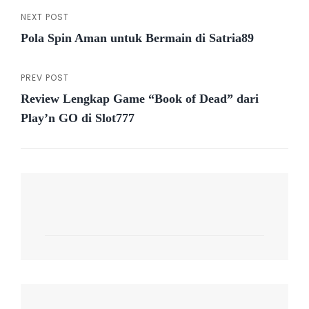
NEXT POST
Post
Next
Pola Spin Aman untuk Bermain di Satria89
Post
navigation
PREV POST
Previous
Review Lengkap Game “Book of Dead” dari
Post
Play’n GO di Slot777