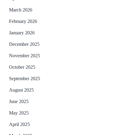
March 2026
February 2026
January 2026
December 2025
November 2025
October 2025
September 2025
August 2025
June 2025
May 2025
April 2025