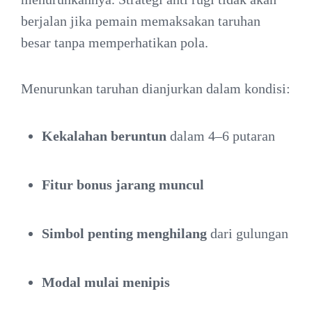
berjalan jika pemain memaksakan taruhan
besar tanpa memperhatikan pola.
Menurunkan taruhan dianjurkan dalam kondisi:
Kekalahan beruntun
dalam 4–6 putaran
Fitur bonus jarang muncul
Simbol penting menghilang
dari gulungan
Modal mulai menipis