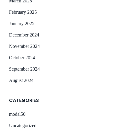
March 2025
February 2025
January 2025
December 2024
November 2024
October 2024
September 2024
August 2024
CATEGORIES
modal50
Uncategorized