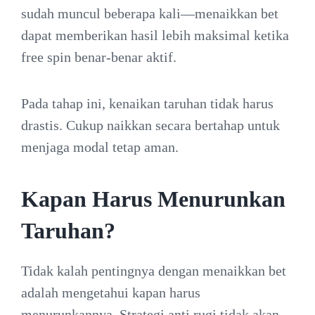
sudah muncul beberapa kali—menaikkan bet
dapat memberikan hasil lebih maksimal ketika
free spin benar-benar aktif.
Pada tahap ini, kenaikan taruhan tidak harus
drastis. Cukup naikkan secara bertahap untuk
menjaga modal tetap aman.
Kapan Harus Menurunkan
Taruhan?
Tidak kalah pentingnya dengan menaikkan bet
adalah mengetahui kapan harus
menurunkannya. Strategi anti rugi tidak akan