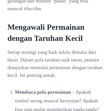
gulungan dan momen “panas” yang bisa
muncul tiba-tiba.
Mengawali Permainan
dengan Taruhan Kecil
Setiap strategi yang baik selalu dimulai dari
dasar. Dalam pola taruhan naik turun, pemain
dianjurkan memulai permainan dengan taruhan
kecil. Ini penting untuk:
Membaca pola permainan
– Apakah
simbol sering muncul berurutan? Apakah
free spin mulai memberikan tanda-tanda?