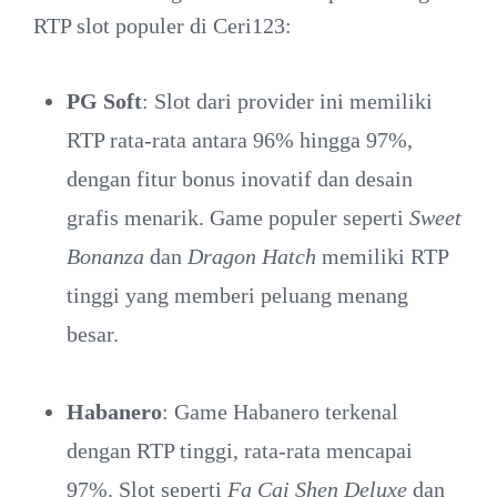
RTP slot populer di Ceri123:
PG Soft
: Slot dari provider ini memiliki
RTP rata-rata antara 96% hingga 97%,
dengan fitur bonus inovatif dan desain
grafis menarik. Game populer seperti
Sweet
Bonanza
dan
Dragon Hatch
memiliki RTP
tinggi yang memberi peluang menang
besar.
Habanero
: Game Habanero terkenal
dengan RTP tinggi, rata-rata mencapai
97%. Slot seperti
Fa Cai Shen Deluxe
dan