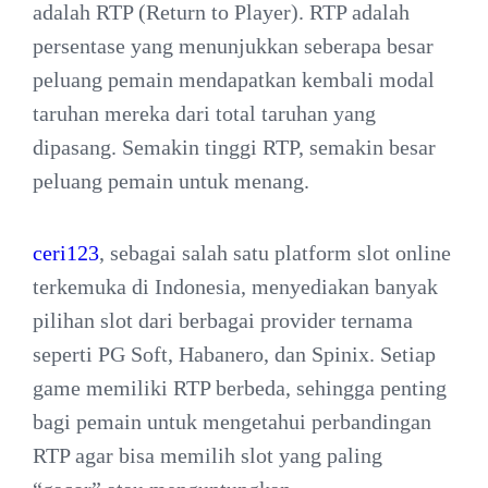
adalah RTP (Return to Player). RTP adalah
persentase yang menunjukkan seberapa besar
peluang pemain mendapatkan kembali modal
taruhan mereka dari total taruhan yang
dipasang. Semakin tinggi RTP, semakin besar
peluang pemain untuk menang.
ceri123
, sebagai salah satu platform slot online
terkemuka di Indonesia, menyediakan banyak
pilihan slot dari berbagai provider ternama
seperti PG Soft, Habanero, dan Spinix. Setiap
game memiliki RTP berbeda, sehingga penting
bagi pemain untuk mengetahui perbandingan
RTP agar bisa memilih slot yang paling