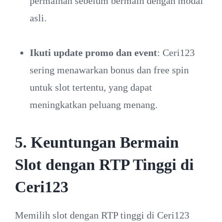
permainan sebelum bermain dengan modal
asli.
Ikuti update promo dan event
: Ceri123
sering menawarkan bonus dan free spin
untuk slot tertentu, yang dapat
meningkatkan peluang menang.
5. Keuntungan Bermain
Slot dengan RTP Tinggi di
Ceri123
Memilih slot dengan RTP tinggi di Ceri123