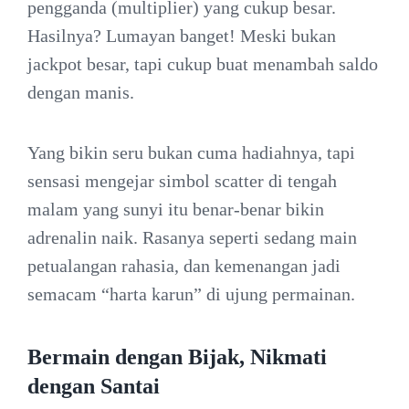
pengganda (multiplier) yang cukup besar.
Hasilnya? Lumayan banget! Meski bukan
jackpot besar, tapi cukup buat menambah saldo
dengan manis.
Yang bikin seru bukan cuma hadiahnya, tapi
sensasi mengejar simbol scatter di tengah
malam yang sunyi itu benar-benar bikin
adrenalin naik. Rasanya seperti sedang main
petualangan rahasia, dan kemenangan jadi
semacam “harta karun” di ujung permainan.
Bermain dengan Bijak, Nikmati
dengan Santai