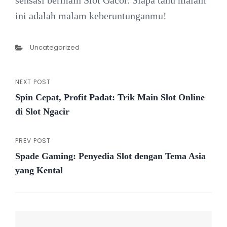
ini adalah malam keberuntunganmu!
Categories
Uncategorized
NEXT POST
Post
Next
Spin Cepat, Profit Padat: Trik Main Slot Online
Post
navigation
di Slot Ngacir
PREV POST
Previous
Spade Gaming: Penyedia Slot dengan Tema Asia
Post
yang Kental