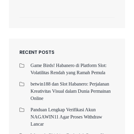
RECENT POSTS
Game Birds! Habanero di Platform Slot:
Volatilitas Rendah yang Ramah Pemula
betwin188 dan Slot Habanero: Perjalanan
Kreativitas Visual dalam Dunia Permainan
Online
Panduan Lengkap Verifikasi Akun
NAGAWIN11 Agar Proses Withdraw
Lancar