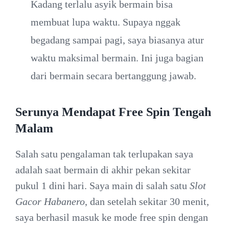
Kadang terlalu asyik bermain bisa
membuat lupa waktu. Supaya nggak
begadang sampai pagi, saya biasanya atur
waktu maksimal bermain. Ini juga bagian
dari bermain secara bertanggung jawab.
Serunya Mendapat Free Spin Tengah
Malam
Salah satu pengalaman tak terlupakan saya
adalah saat bermain di akhir pekan sekitar
pukul 1 dini hari. Saya main di salah satu
Slot
Gacor Habanero
, dan setelah sekitar 30 menit,
saya berhasil masuk ke mode free spin dengan