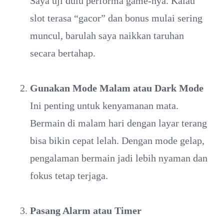
Saya uji dulu performa game-nya. Kalau
slot terasa “gacor” dan bonus mulai sering
muncul, barulah saya naikkan taruhan
secara bertahap.
Gunakan Mode Malam atau Dark Mode
Ini penting untuk kenyamanan mata.
Bermain di malam hari dengan layar terang
bisa bikin cepat lelah. Dengan mode gelap,
pengalaman bermain jadi lebih nyaman dan
fokus tetap terjaga.
Pasang Alarm atau Timer