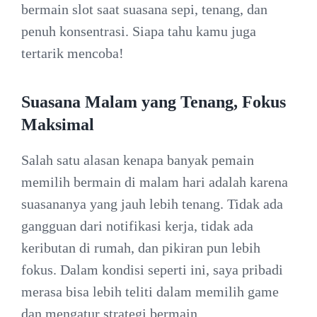
bermain slot saat suasana sepi, tenang, dan
penuh konsentrasi. Siapa tahu kamu juga
tertarik mencoba!
Suasana Malam yang Tenang, Fokus
Maksimal
Salah satu alasan kenapa banyak pemain
memilih bermain di malam hari adalah karena
suasananya yang jauh lebih tenang. Tidak ada
gangguan dari notifikasi kerja, tidak ada
keributan di rumah, dan pikiran pun lebih
fokus. Dalam kondisi seperti ini, saya pribadi
merasa bisa lebih teliti dalam memilih game
dan mengatur strategi bermain.