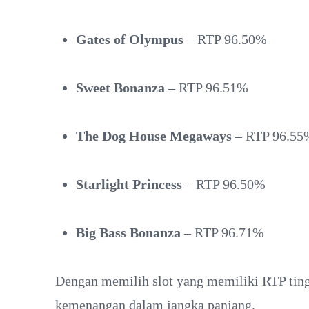
Gates of Olympus
–
RTP 96.50%
Sweet Bonanza
–
RTP 96.51%
The Dog House Megaways
–
RTP 96.55
Starlight Princess
–
RTP 96.50%
Big Bass Bonanza
–
RTP 96.71%
Dengan memilih slot yang memiliki RTP tin
kemenangan dalam jangka panjang.