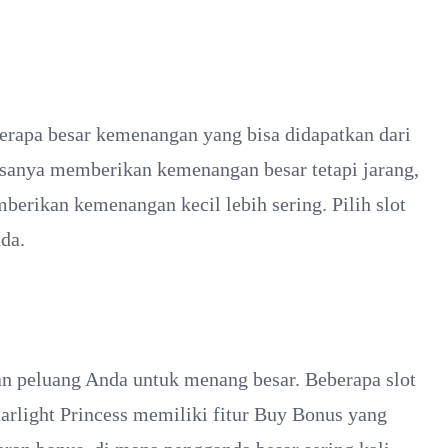
berapa besar kemenangan yang bisa didapatkan dari
biasanya memberikan kemenangan besar tetapi jarang,
berikan kemenangan kecil lebih sering. Pilih slot
da.
an peluang Anda untuk menang besar. Beberapa slot
arlight Princess memiliki fitur Buy Bonus yang