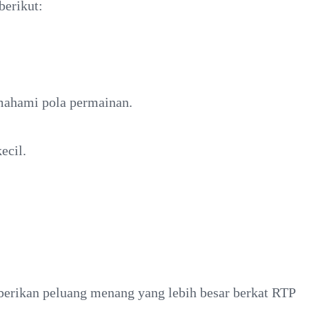
berikut:
mahami pola permainan.
ecil.
rikan peluang menang yang lebih besar berkat RTP