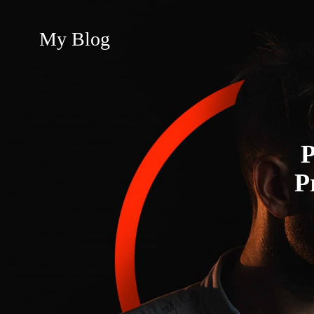
My Blog
P
P