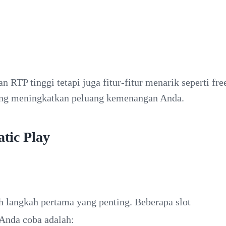
RTP tinggi tetapi juga fitur-fitur menarik seperti fre
ang meningkatkan peluang kemenangan Anda.
tic Play
 langkah pertama yang penting. Beberapa slot
 Anda coba adalah: