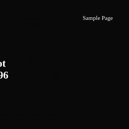
Sample Page
ot
96