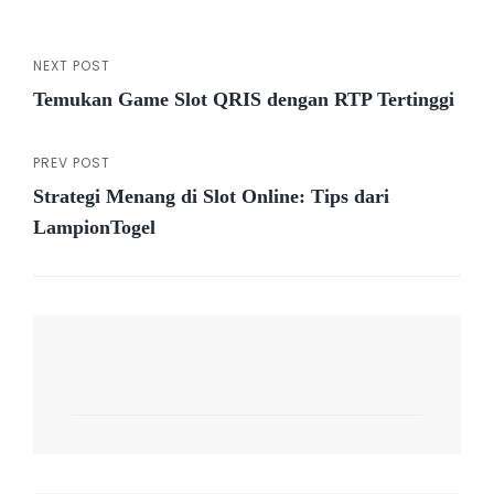
NEXT POST
Post
Next
Temukan Game Slot QRIS dengan RTP Tertinggi
Post
navigation
PREV POST
Previous
Strategi Menang di Slot Online: Tips dari
Post
LampionTogel