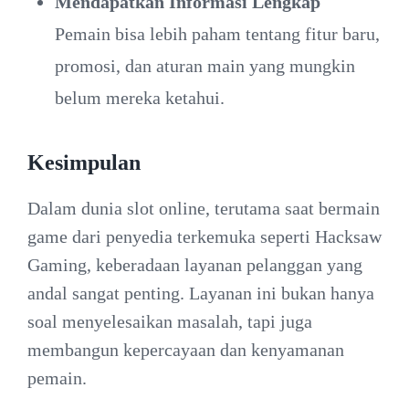
Mendapatkan Informasi Lengkap
Pemain bisa lebih paham tentang fitur baru,
promosi, dan aturan main yang mungkin
belum mereka ketahui.
Kesimpulan
Dalam dunia slot online, terutama saat bermain
game dari penyedia terkemuka seperti Hacksaw
Gaming, keberadaan layanan pelanggan yang
andal sangat penting. Layanan ini bukan hanya
soal menyelesaikan masalah, tapi juga
membangun kepercayaan dan kenyamanan
pemain.