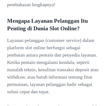
pembahasan lengkapnya!
Mengapa Layanan Pelanggan Itu
Penting di Dunia Slot Online?
Layanan pelanggan (customer service) dalam
platform slot online berfungsi sebagai
jembatan antara pemain dan penyedia layanan.
Ketika pemain mengalami kendala, seperti
masalah teknis, kesulitan transaksi deposit atau
withdraw, atau butuh informasi tentang fitur
permainan, layanan pelanggan hadir sebagai
solusi cepat dan tepat.