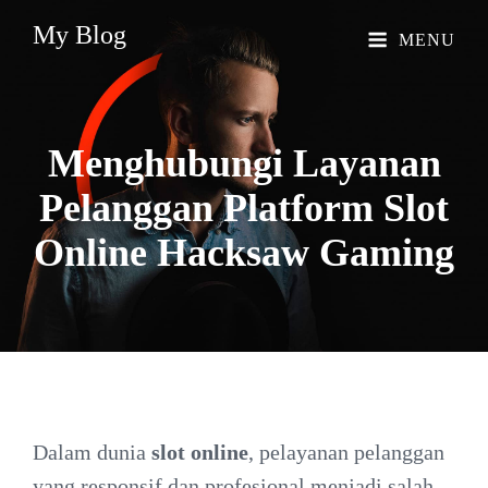
My Blog
MENU
Menghubungi Layanan
Pelanggan Platform Slot
Online Hacksaw
Gaming
Dalam dunia
slot online
, pelayanan pelanggan
yang responsif dan profesional menjadi salah