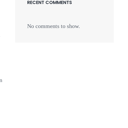
RECENT COMMENTS
No comments to show.
n
n