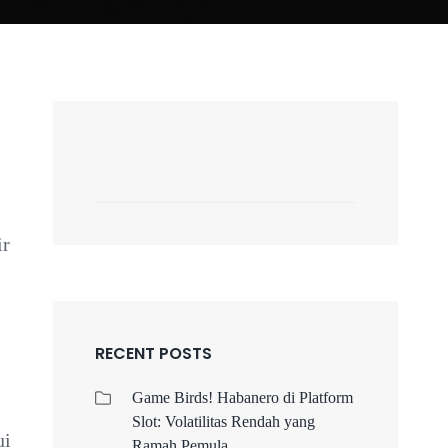
ir
RECENT POSTS
Game Birds! Habanero di Platform
Slot: Volatilitas Rendah yang
ui
Ramah Pemula