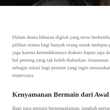
Dalam dunia hiburan digital yang terus berkemba
pilihan utama bagi banyak orang untuk melepas 
juga karena kemudahannya diakses kapan saja da
hal penting yang tak boleh diabaikan: keamanan
sebagai solusi bagi pemain yang ingin merasakan
terpercaya.
Kenyamanan Bermain dari Awal
Bagi para pemain berpengalaman, langkah perta