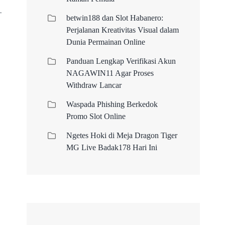
—
betwin188 dan Slot Habanero:
Perjalanan Kreativitas Visual dalam
Dunia Permainan Online
Panduan Lengkap Verifikasi Akun
NAGAWIN11 Agar Proses
Withdraw Lancar
Waspada Phishing Berkedok
Promo Slot Online
Ngetes Hoki di Meja Dragon Tiger
MG Live Badak178 Hari Ini