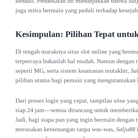
kendali. Pendekatan ini menunjukkan bahwa
Sal
juga mitra bermain yang peduli terhadap kesejah
Kesimpulan: Pilihan Tepat untuk
Di tengah maraknya situs slot online yang ber
terpercaya bukanlah hal mudah. Namun dengan re
seperti MG, serta sistem keamanan mutakhir,
Sa
pilihan utama bagi pemain yang mengutamakan 
Dari proses login yang cepat, tampilan situs y
siap 24 jam—semua dirancang untuk memberikan 
Jadi, bagi siapa pun yang ingin bermain dengan 
merasakan kemenangan tanpa was-was,
Salju88 