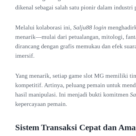
dikenal sebagai salah satu pionir dalam industri 
Melalui kolaborasi ini,
Salju88 login
menghadirka
menarik—mulai dari petualangan, mitologi, fanta
dirancang dengan grafis memukau dan efek suar
imersif.
Yang menarik, setiap game slot MG memiliki tin
kompetitif. Artinya, peluang pemain untuk mend
hasil manipulasi. Ini menjadi bukti komitmen
Sa
kepercayaan pemain.
Sistem Transaksi Cepat dan Am