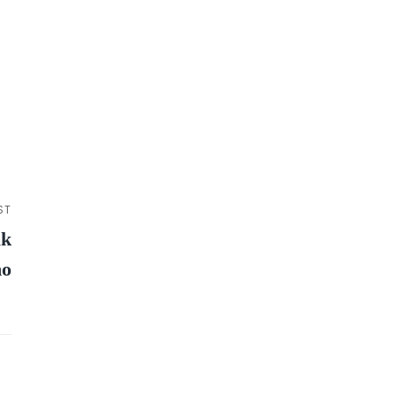
ST
uk
no