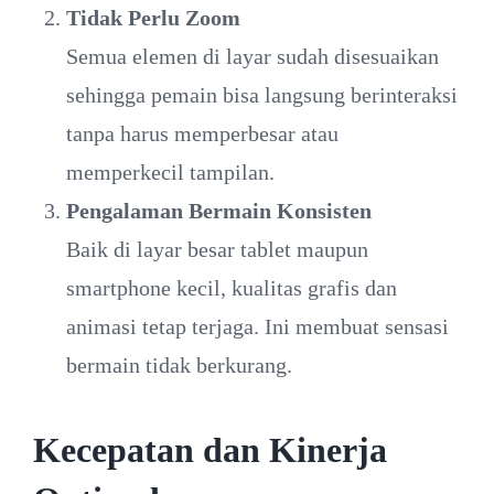
Tidak Perlu Zoom
Semua elemen di layar sudah disesuaikan
sehingga pemain bisa langsung berinteraksi
tanpa harus memperbesar atau
memperkecil tampilan.
Pengalaman Bermain Konsisten
Baik di layar besar tablet maupun
smartphone kecil, kualitas grafis dan
animasi tetap terjaga. Ini membuat sensasi
bermain tidak berkurang.
Kecepatan dan Kinerja