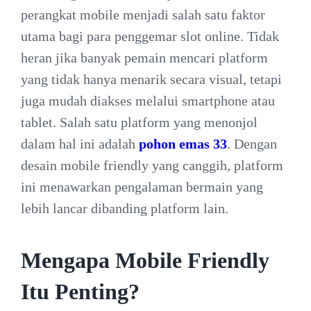
perangkat mobile menjadi salah satu faktor
utama bagi para penggemar slot online. Tidak
heran jika banyak pemain mencari platform
yang tidak hanya menarik secara visual, tetapi
juga mudah diakses melalui smartphone atau
tablet. Salah satu platform yang menonjol
dalam hal ini adalah
pohon emas 33
. Dengan
desain mobile friendly yang canggih, platform
ini menawarkan pengalaman bermain yang
lebih lancar dibanding platform lain.
Mengapa Mobile Friendly
Itu Penting?