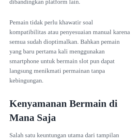
dibandingkan platform lain.
Pemain tidak perlu khawatir soal
kompatibilitas atau penyesuaian manual karena
semua sudah dioptimalkan. Bahkan pemain
yang baru pertama kali menggunakan
smartphone untuk bermain slot pun dapat
langsung menikmati permainan tanpa
kebingungan.
Kenyamanan Bermain di
Mana Saja
Salah satu keuntungan utama dari tampilan