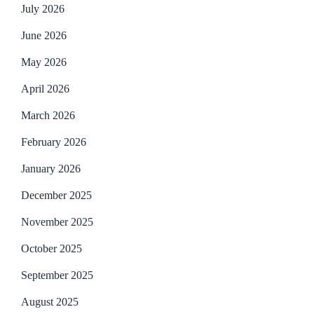
July 2026
June 2026
May 2026
April 2026
March 2026
February 2026
January 2026
December 2025
November 2025
October 2025
September 2025
August 2025