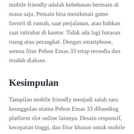
mobile friendly adalah kebebasan bermain di
mana saja. Pemain bisa menikmati game
favorit di rumah, saat perjalanan, atau bahkan
saat istirahat di kantor. Tidak ada lagi batasan
ruang atau perangkat. Dengan smartphone,
semua fitur Pohon Emas 33 tetap tersedia dan
mudah diakses.
Kesimpulan
Tampilan mobile friendly menjadi salah satu
keunggulan utama Pohon Emas 33 dibanding
platform slot online lainnya. Desain responsif,
kecepatan tinggi, dan fitur khusus untuk mobile