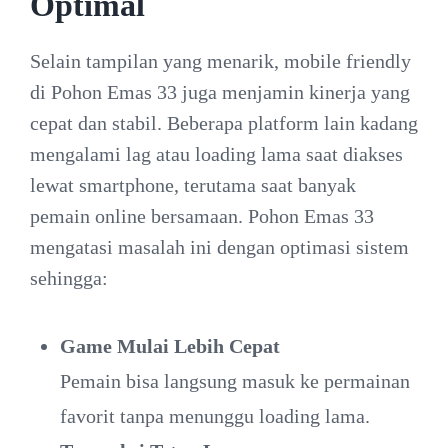
Optimal
Selain tampilan yang menarik, mobile friendly
di Pohon Emas 33 juga menjamin kinerja yang
cepat dan stabil. Beberapa platform lain kadang
mengalami lag atau loading lama saat diakses
lewat smartphone, terutama saat banyak
pemain online bersamaan. Pohon Emas 33
mengatasi masalah ini dengan optimasi sistem
sehingga:
Game Mulai Lebih Cepat
Pemain bisa langsung masuk ke permainan
favorit tanpa menunggu loading lama.