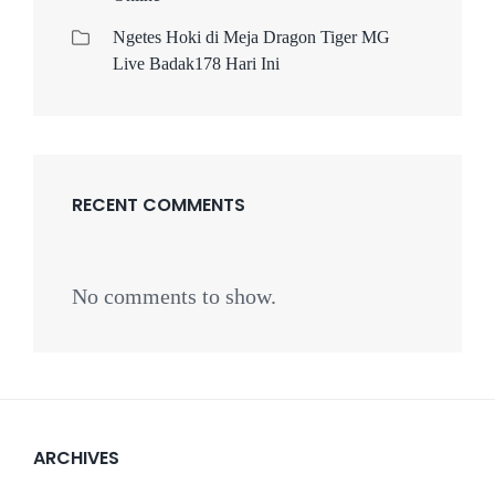
Ngetes Hoki di Meja Dragon Tiger MG
Live Badak178 Hari Ini
RECENT COMMENTS
No comments to show.
ARCHIVES