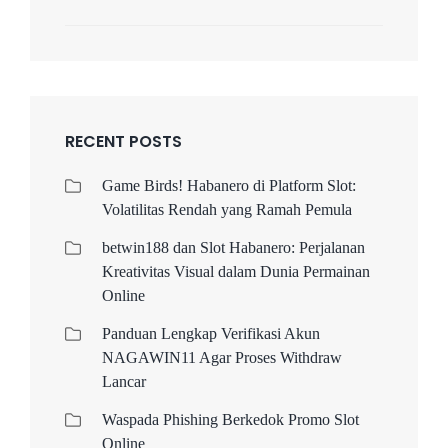
RECENT POSTS
Game Birds! Habanero di Platform Slot:
Volatilitas Rendah yang Ramah Pemula
betwin188 dan Slot Habanero: Perjalanan
Kreativitas Visual dalam Dunia Permainan
Online
Panduan Lengkap Verifikasi Akun
NAGAWIN11 Agar Proses Withdraw
Lancar
Waspada Phishing Berkedok Promo Slot
Online