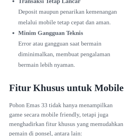
Transaksi Tetap Lancar
Deposit maupun penarikan kemenangan
melalui mobile tetap cepat dan aman.
Minim Gangguan Teknis
Error atau gangguan saat bermain
diminimalkan, membuat pengalaman
bermain lebih nyaman.
Fitur Khusus untuk Mobile
Pohon Emas 33 tidak hanya menampilkan
game secara mobile friendly, tetapi juga
menghadirkan fitur khusus yang memudahkan
pemain di ponsel, antara lain: