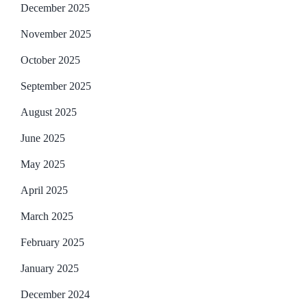
December 2025
November 2025
October 2025
September 2025
August 2025
June 2025
May 2025
April 2025
March 2025
February 2025
January 2025
December 2024