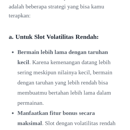
adalah beberapa strategi yang bisa kamu
terapkan:
a.
Untuk Slot Volatilitas Rendah
:
Bermain lebih lama dengan taruhan
kecil
. Karena kemenangan datang lebih
sering meskipun nilainya kecil, bermain
dengan taruhan yang lebih rendah bisa
membuatmu bertahan lebih lama dalam
permainan.
Manfaatkan fitur bonus secara
maksimal
. Slot dengan volatilitas rendah