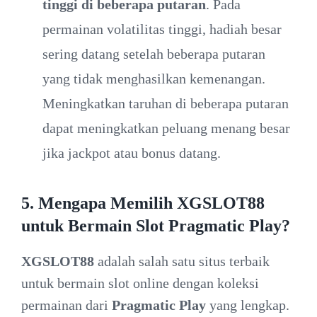
tinggi di beberapa putaran
. Pada
permainan volatilitas tinggi, hadiah besar
sering datang setelah beberapa putaran
yang tidak menghasilkan kemenangan.
Meningkatkan taruhan di beberapa putaran
dapat meningkatkan peluang menang besar
jika jackpot atau bonus datang.
5. Mengapa Memilih XGSLOT88
untuk Bermain Slot Pragmatic Play?
XGSLOT88
adalah salah satu situs terbaik
untuk bermain slot online dengan koleksi
permainan dari
Pragmatic Play
yang lengkap.