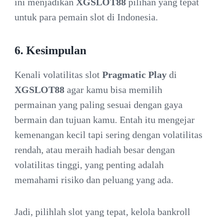
ini menjadikan
XGSLOT88
pilihan yang tepat
untuk para pemain slot di Indonesia.
6. Kesimpulan
Kenali volatilitas slot
Pragmatic Play
di
XGSLOT88
agar kamu bisa memilih
permainan yang paling sesuai dengan gaya
bermain dan tujuan kamu. Entah itu mengejar
kemenangan kecil tapi sering dengan volatilitas
rendah, atau meraih hadiah besar dengan
volatilitas tinggi, yang penting adalah
memahami risiko dan peluang yang ada.
Jadi, pilihlah slot yang tepat, kelola bankroll