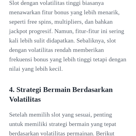
Slot dengan volatilitas tinggi biasanya
menawarkan fitur bonus yang lebih menarik,
seperti free spins, multipliers, dan bahkan
jackpot progresif. Namun, fitur-fitur ini sering
kali lebih sulit didapatkan. Sebaliknya, slot
dengan volatilitas rendah memberikan
frekuensi bonus yang lebih tinggi tetapi dengan
nilai yang lebih kecil.
4. Strategi Bermain Berdasarkan
Volatilitas
Setelah memilih slot yang sesuai, penting
untuk memiliki strategi bermain yang tepat
berdasarkan volatilitas permainan. Berikut