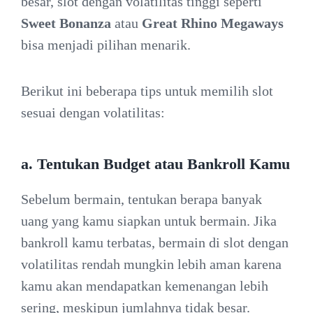
besar, slot dengan volatilitas tinggi seperti
Sweet Bonanza
atau
Great Rhino Megaways
bisa menjadi pilihan menarik.
Berikut ini beberapa tips untuk memilih slot
sesuai dengan volatilitas:
a.
Tentukan Budget atau Bankroll Kamu
Sebelum bermain, tentukan berapa banyak
uang yang kamu siapkan untuk bermain. Jika
bankroll kamu terbatas, bermain di slot dengan
volatilitas rendah mungkin lebih aman karena
kamu akan mendapatkan kemenangan lebih
sering, meskipun jumlahnya tidak besar.