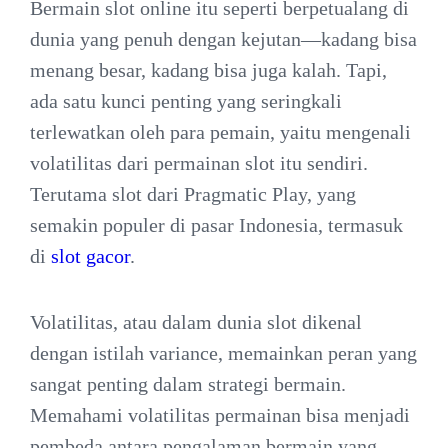
Bermain slot online itu seperti berpetualang di
dunia yang penuh dengan kejutan—kadang bisa
menang besar, kadang bisa juga kalah. Tapi,
ada satu kunci penting yang seringkali
terlewatkan oleh para pemain, yaitu mengenali
volatilitas dari permainan slot itu sendiri.
Terutama slot dari Pragmatic Play, yang
semakin populer di pasar Indonesia, termasuk
di
slot gacor
.
Volatilitas, atau dalam dunia slot dikenal
dengan istilah variance, memainkan peran yang
sangat penting dalam strategi bermain.
Memahami volatilitas permainan bisa menjadi
pembeda antara pengalaman bermain yang