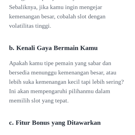
Sebaliknya, jika kamu ingin mengejar
kemenangan besar, cobalah slot dengan
volatilitas tinggi.
b.
Kenali Gaya Bermain Kamu
Apakah kamu tipe pemain yang sabar dan
bersedia menunggu kemenangan besar, atau
lebih suka kemenangan kecil tapi lebih sering?
Ini akan mempengaruhi pilihanmu dalam
memilih slot yang tepat.
c.
Fitur Bonus yang Ditawarkan