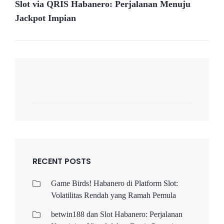
Slot via QRIS Habanero: Perjalanan Menuju
Post
Jackpot Impian
RECENT POSTS
Game Birds! Habanero di Platform Slot:
Volatilitas Rendah yang Ramah Pemula
betwin188 dan Slot Habanero: Perjalanan