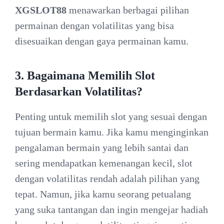
XGSLOT88
menawarkan berbagai pilihan
permainan dengan volatilitas yang bisa
disesuaikan dengan gaya permainan kamu.
3. Bagaimana Memilih Slot
Berdasarkan Volatilitas?
Penting untuk memilih slot yang sesuai dengan
tujuan bermain kamu. Jika kamu menginginkan
pengalaman bermain yang lebih santai dan
sering mendapatkan kemenangan kecil, slot
dengan volatilitas rendah adalah pilihan yang
tepat. Namun, jika kamu seorang petualang
yang suka tantangan dan ingin mengejar hadiah