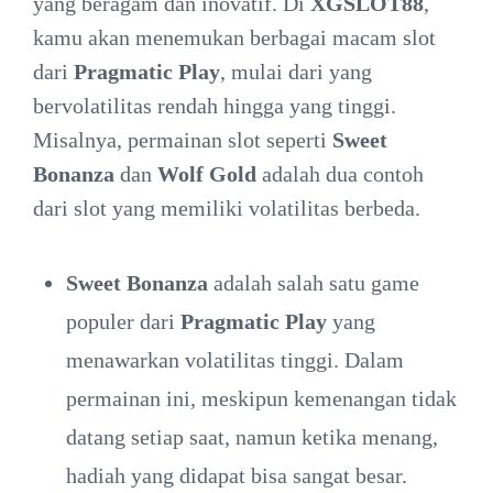
yang beragam dan inovatif. Di
XGSLOT88
,
kamu akan menemukan berbagai macam slot
dari
Pragmatic Play
, mulai dari yang
bervolatilitas rendah hingga yang tinggi.
Misalnya, permainan slot seperti
Sweet
Bonanza
dan
Wolf Gold
adalah dua contoh
dari slot yang memiliki volatilitas berbeda.
Sweet Bonanza
adalah salah satu game
populer dari
Pragmatic Play
yang
menawarkan volatilitas tinggi. Dalam
permainan ini, meskipun kemenangan tidak
datang setiap saat, namun ketika menang,
hadiah yang didapat bisa sangat besar.