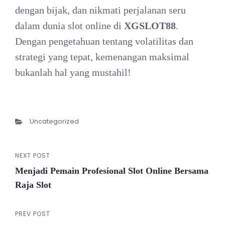
dengan bijak, dan nikmati perjalanan seru
dalam dunia slot online di
XGSLOT88
.
Dengan pengetahuan tentang volatilitas dan
strategi yang tepat, kemenangan maksimal
bukanlah hal yang mustahil!
Categories
Uncategorized
NEXT POST
Post
Next
Menjadi Pemain Profesional Slot Online Bersama
Post
navigation
Raja Slot
PREV POST
Previous