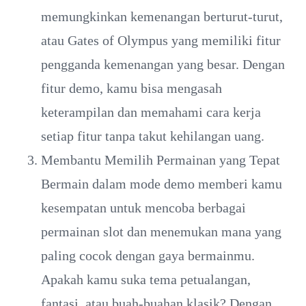
memungkinkan kemenangan berturut-turut,
atau Gates of Olympus yang memiliki fitur
pengganda kemenangan yang besar. Dengan
fitur demo, kamu bisa mengasah
keterampilan dan memahami cara kerja
setiap fitur tanpa takut kehilangan uang.
Membantu Memilih Permainan yang Tepat
Bermain dalam mode demo memberi kamu
kesempatan untuk mencoba berbagai
permainan slot dan menemukan mana yang
paling cocok dengan gaya bermainmu.
Apakah kamu suka tema petualangan,
fantasi, atau buah-buahan klasik? Dengan