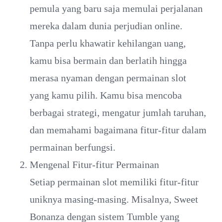
pemula yang baru saja memulai perjalanan
mereka dalam dunia perjudian online.
Tanpa perlu khawatir kehilangan uang,
kamu bisa bermain dan berlatih hingga
merasa nyaman dengan permainan slot
yang kamu pilih. Kamu bisa mencoba
berbagai strategi, mengatur jumlah taruhan,
dan memahami bagaimana fitur-fitur dalam
permainan berfungsi.
Mengenal Fitur-fitur Permainan
Setiap permainan slot memiliki fitur-fitur
uniknya masing-masing. Misalnya, Sweet
Bonanza dengan sistem Tumble yang