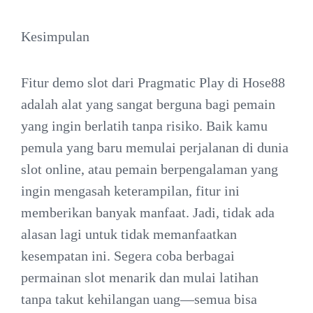
Kesimpulan
Fitur demo slot dari Pragmatic Play di Hose88
adalah alat yang sangat berguna bagi pemain
yang ingin berlatih tanpa risiko. Baik kamu
pemula yang baru memulai perjalanan di dunia
slot online, atau pemain berpengalaman yang
ingin mengasah keterampilan, fitur ini
memberikan banyak manfaat. Jadi, tidak ada
alasan lagi untuk tidak memanfaatkan
kesempatan ini. Segera coba berbagai
permainan slot menarik dan mulai latihan
tanpa takut kehilangan uang—semua bisa