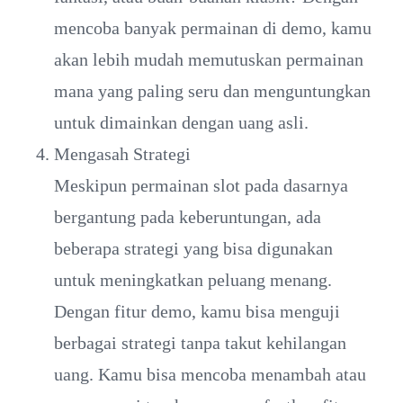
mencoba banyak permainan di demo, kamu
akan lebih mudah memutuskan permainan
mana yang paling seru dan menguntungkan
untuk dimainkan dengan uang asli.
Mengasah Strategi
Meskipun permainan slot pada dasarnya
bergantung pada keberuntungan, ada
beberapa strategi yang bisa digunakan
untuk meningkatkan peluang menang.
Dengan fitur demo, kamu bisa menguji
berbagai strategi tanpa takut kehilangan
uang. Kamu bisa mencoba menambah atau