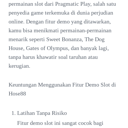
permainan slot dari Pragmatic Play, salah satu
penyedia game terkemuka di dunia perjudian
online. Dengan fitur demo yang ditawarkan,
kamu bisa menikmati permainan-permainan
menarik seperti Sweet Bonanza, The Dog
House, Gates of Olympus, dan banyak lagi,
tanpa harus khawatir soal taruhan atau
kerugian.
Keuntungan Menggunakan Fitur Demo Slot di
Hose88
Latihan Tanpa Risiko
Fitur demo slot ini sangat cocok bagi