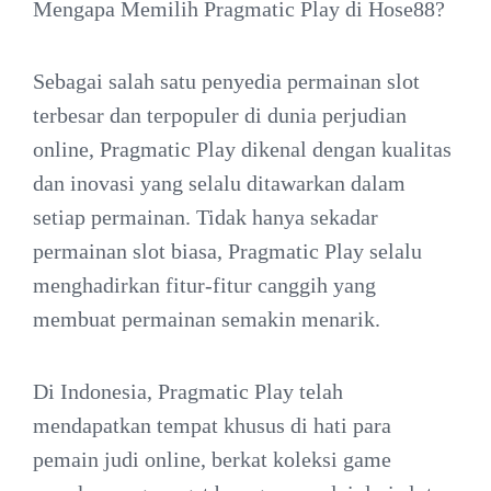
Mengapa Memilih Pragmatic Play di Hose88?
Sebagai salah satu penyedia permainan slot
terbesar dan terpopuler di dunia perjudian
online, Pragmatic Play dikenal dengan kualitas
dan inovasi yang selalu ditawarkan dalam
setiap permainan. Tidak hanya sekadar
permainan slot biasa, Pragmatic Play selalu
menghadirkan fitur-fitur canggih yang
membuat permainan semakin menarik.
Di Indonesia, Pragmatic Play telah
mendapatkan tempat khusus di hati para
pemain judi online, berkat koleksi game