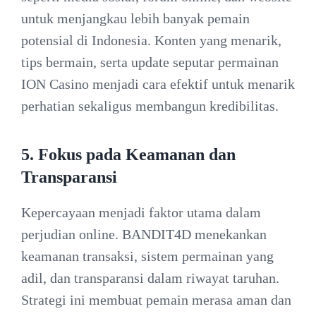
untuk menjangkau lebih banyak pemain
potensial di Indonesia. Konten yang menarik,
tips bermain, serta update seputar permainan
ION Casino menjadi cara efektif untuk menarik
perhatian sekaligus membangun kredibilitas.
5. Fokus pada Keamanan dan
Transparansi
Kepercayaan menjadi faktor utama dalam
perjudian online. BANDIT4D menekankan
keamanan transaksi, sistem permainan yang
adil, dan transparansi dalam riwayat taruhan.
Strategi ini membuat pemain merasa aman dan