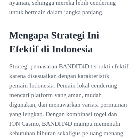
nyaman, sehingga mereka lebih cenderung
untuk bermain dalam jangka panjang.
Mengapa Strategi Ini
Efektif di Indonesia
Strategi pemasaran BANDIT4D terbukti efektif
karena disesuaikan dengan karakteristik
pemain Indonesia. Pemain lokal cenderung
mencari platform yang aman, mudah
digunakan, dan menawarkan variasi permainan
yang lengkap. Dengan kombinasi togel dan
ION Casino, BANDIT4D mampu memenuhi
kebutuhan hiburan sekaligus peluang menang.