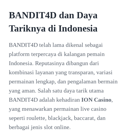
BANDIT4D dan Daya
Tariknya di Indonesia
BANDIT4D telah lama dikenal sebagai
platform terpercaya di kalangan pemain
Indonesia. Reputasinya dibangun dari
kombinasi layanan yang transparan, variasi
permainan lengkap, dan pengalaman bermain
yang aman. Salah satu daya tarik utama
BANDIT4D adalah kehadiran
ION Casino
,
yang menawarkan permainan live casino
seperti roulette, blackjack, baccarat, dan
berbagai jenis slot online.