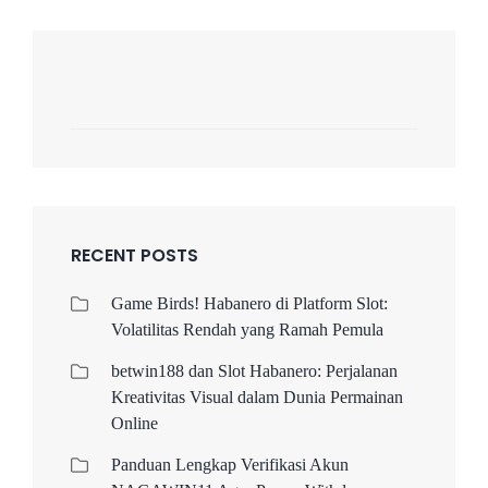
RECENT POSTS
Game Birds! Habanero di Platform Slot:
Volatilitas Rendah yang Ramah Pemula
betwin188 dan Slot Habanero: Perjalanan
Kreativitas Visual dalam Dunia Permainan
Online
Panduan Lengkap Verifikasi Akun