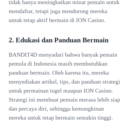
tidak hanya meningkatkan minat pemain untuk
mendaftar, tetapi juga mendorong mereka
untuk tetap aktif bermain di ION Casino.
2. Edukasi dan Panduan Bermain
BANDIT4D menyadari bahwa banyak pemain
pemula di Indonesia masih membutuhkan
panduan bermain. Oleh karena itu, mereka
menyediakan artikel, tips, dan panduan strategi
untuk permainan togel maupun ION Casino.
Strategi ini membuat pemain merasa lebih siap
dan percaya diri, sehingga kemungkinan
mereka untuk tetap bermain semakin tinggi.