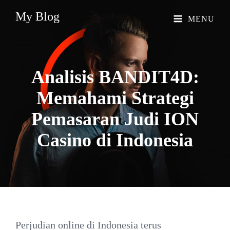
My Blog
MENU
Analisis BANDIT4D:
Memahami Strategi
Pemasaran Judi ION
Casino di
Indonesia
Perjudian online di Indonesia terus